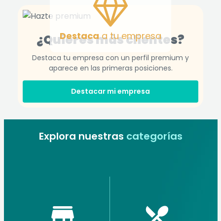
Destaca
a tu empresa
¿Quieres más clientes?
Destaca tu empresa con un perfil premium y
aparece en las primeras posiciones.
Destacar mi empresa
Explora nuestras
categorías