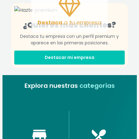
Destaca
a tu empresa
¿Quieres más clientes?
Destaca tu empresa con un perfil premium y
aparece en las primeras posiciones.
Destacar mi empresa
Explora nuestras
categorías